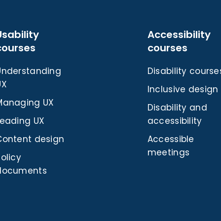
Usability
Accessibility
courses
courses
Understanding
Disability course
UX
Inclusive design
Managing UX
Disability and
Leading UX
accessibility
Content design
Accessible
meetings
olicy
documents