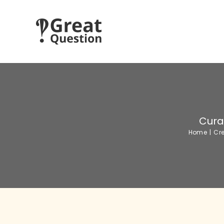
Skip
to
content
Curab
Home
|
Cre